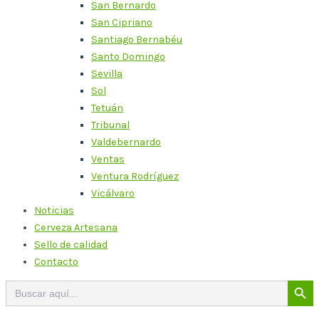
San Bernardo
San Cipriano
Santiago Bernabéu
Santo Domingo
Sevilla
Sol
Tetuán
Tribunal
Valdebernardo
Ventas
Ventura Rodríguez
Vicálvaro
Noticias
Cerveza Artesana
Sello de calidad
Contacto
Botón de bú
Buscar: