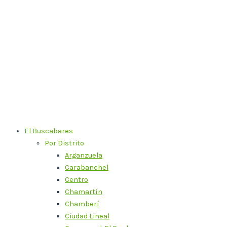
Ir
al
contenido
El Buscabares
Por Distrito
Arganzuela
Carabanchel
Centro
Chamartín
Chamberí
Ciudad Lineal