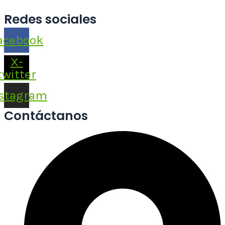
Redes sociales
acebook
X-
twitter
stagram
Contáctanos