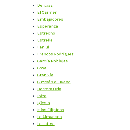
Delicias
El Carmen
Embajadores
Esperanza
Estrecho
Estrella
Fanjul
Francos Rodríguez
García Noblejas
Goya
Gran Vía
Guzmán el Bueno
Herrera Oria
Ibiza
Iglesia
Islas Filipinas
La Almudena
La Latina