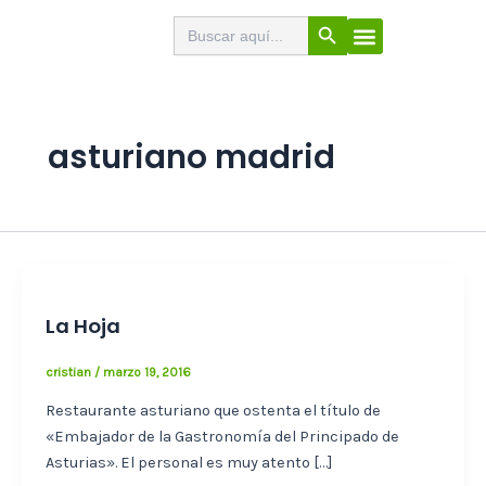
Ir
Botón de búsqueda
Buscar:
El Buscabares
Cerveza Artesana
Sello de calidad
Menú
al
contenido
asturiano madrid
La Hoja
cristian
/
marzo 19, 2016
Restaurante asturiano que ostenta el título de
«Embajador de la Gastronomía del Principado de
Asturias». El personal es muy atento […]