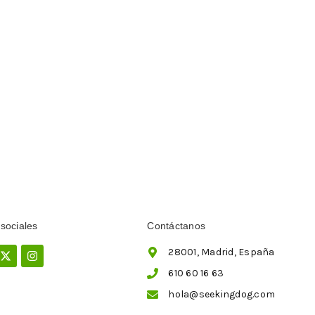
sociales
Contáctanos
ebook
X-
Instagram
28001, Madrid, España
twitter
610 60 16 63
hola@seekingdog.com