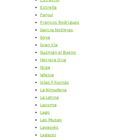
Estrella
Fanjul
Francos Rodríguez
García Noblejas
Goya
Gran Vía
Guzmán el Bueno
Herrera Oria
Ibiza
Iglesia
Islas Filipinas
La Almudena
La Latina
Lacoma
Lago
Las Musas
Lavapiés
Legazpi