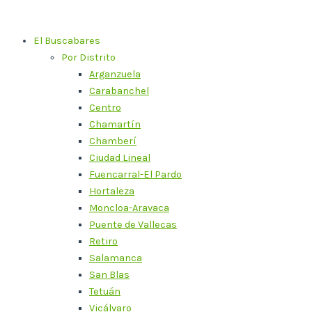
Ir
al
El Buscabares
contenido
Por Distrito
Arganzuela
Carabanchel
Centro
Chamartín
Chamberí
Ciudad Lineal
Fuencarral-El Pardo
Hortaleza
Moncloa-Aravaca
Puente de Vallecas
Retiro
Salamanca
San Blas
Tetuán
Vicálvaro