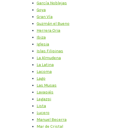
García Noblejas
Goya
Gran Vía
Guzmán el Bueno
Herrera Oria
Ibiza
Iglesia
Islas Filipinas
La Almudena
La Latina
Lacoma
Lago
Las Musas
Lavapiés
Legazpi
Lista
Lucero
Manuel Becerra
Mar de Cristal