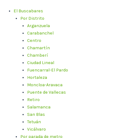
Ir
al
El Buscabares
contenido
Por Distrito
Arganzuela
Carabanchel
Centro
Chamartín
Chamberí
Ciudad Lineal
Fuencarral-El Pardo
Hortaleza
Moncloa-Aravaca
Puente de Vallecas
Retiro
Salamanca
San Blas
Tetuán
Vicálvaro
Por parada de metro