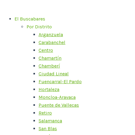
Ir
al
El Buscabares
contenido
Por Distrito
Arganzuela
Carabanchel
Centro
Chamartín
Chamberí
Ciudad Lineal
Fuencarral-El Pardo
Hortaleza
Moncloa-Aravaca
Puente de Vallecas
Retiro
Salamanca
San Blas