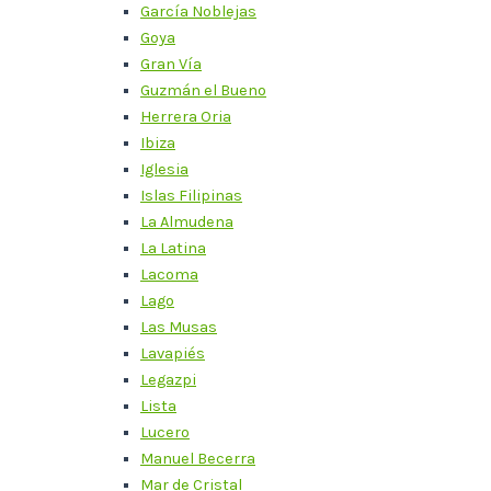
García Noblejas
Goya
Gran Vía
Guzmán el Bueno
Herrera Oria
Ibiza
Iglesia
Islas Filipinas
La Almudena
La Latina
Lacoma
Lago
Las Musas
Lavapiés
Legazpi
Lista
Lucero
Manuel Becerra
Mar de Cristal