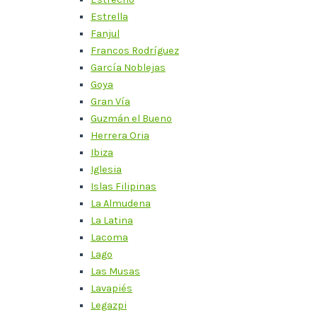
Estrella
Fanjul
Francos Rodríguez
García Noblejas
Goya
Gran Vía
Guzmán el Bueno
Herrera Oria
Ibiza
Iglesia
Islas Filipinas
La Almudena
La Latina
Lacoma
Lago
Las Musas
Lavapiés
Legazpi