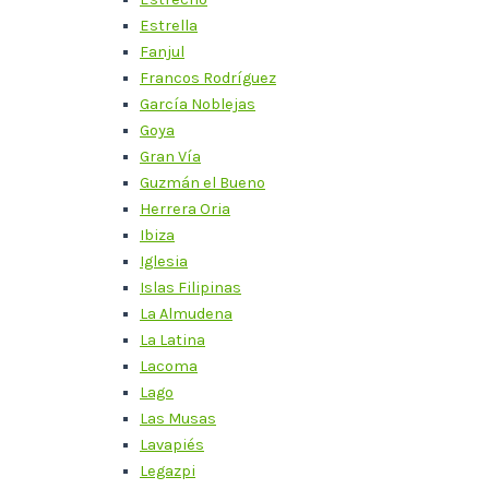
Estrella
Fanjul
Francos Rodríguez
García Noblejas
Goya
Gran Vía
Guzmán el Bueno
Herrera Oria
Ibiza
Iglesia
Islas Filipinas
La Almudena
La Latina
Lacoma
Lago
Las Musas
Lavapiés
Legazpi