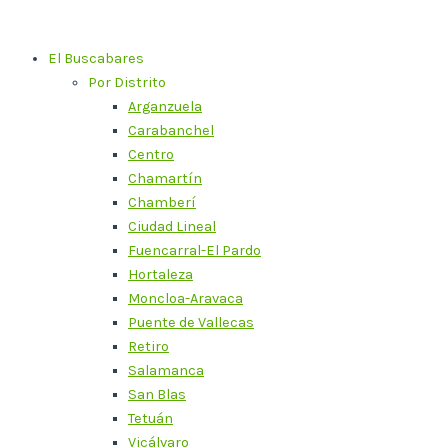
Ir
al
El Buscabares
contenido
Por Distrito
Arganzuela
Carabanchel
Centro
Chamartín
Chamberí
Ciudad Lineal
Fuencarral-El Pardo
Hortaleza
Moncloa-Aravaca
Puente de Vallecas
Retiro
Salamanca
San Blas
Tetuán
Vicálvaro