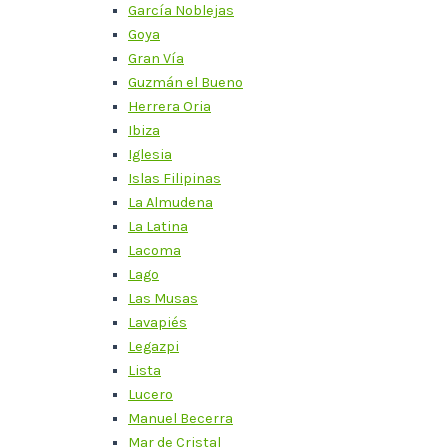
García Noblejas
Goya
Gran Vía
Guzmán el Bueno
Herrera Oria
Ibiza
Iglesia
Islas Filipinas
La Almudena
La Latina
Lacoma
Lago
Las Musas
Lavapiés
Legazpi
Lista
Lucero
Manuel Becerra
Mar de Cristal