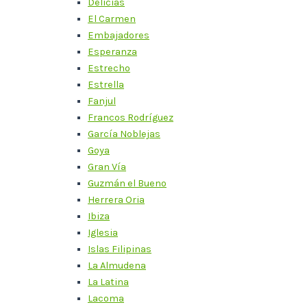
Delicias
El Carmen
Embajadores
Esperanza
Estrecho
Estrella
Fanjul
Francos Rodríguez
García Noblejas
Goya
Gran Vía
Guzmán el Bueno
Herrera Oria
Ibiza
Iglesia
Islas Filipinas
La Almudena
La Latina
Lacoma