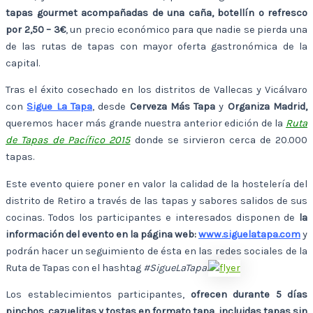
tapas gourmet acompañadas de una caña, botellín o refresco
por 2,50 – 3€
, un precio económico para que nadie se pierda una
de las rutas de tapas con mayor oferta gastronómica de la
capital.
Tras el éxito cosechado en los distritos de Vallecas y Vicálvaro
con
Sigue La Tapa
, desde
Cerveza Más Tapa
y
Organiza Madrid,
queremos hacer más grande nuestra anterior edición de la
Ruta
de Tapas de Pacífi
co 2015
donde se sirvieron cerca de 20.000
tapas.
Este evento quiere poner en valor la calidad de la hostelería del
distrito de Retiro a través de las tapas y sabores salidos de sus
cocinas. Todos los participantes e interesados disponen de
la
información del evento en la página web:
www.siguelatapa.com
y
podrán hacer un seguimiento de ésta en las redes sociales de la
Ruta de Tapas con el hashtag
#SigueLaTapa
.
Los establecimientos participantes,
ofrecen d
urante 5 días
pinchos, cazuelitas y tostas en formato tapa, incluidas tapas sin