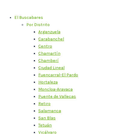
Ir
al
El Buscabares
contenido
Por Distrito
Arganzuela
Carabanchel
Centro
Chamartín
Chamberí
Ciudad Lineal
Fuencarral-El Pardo
Hortaleza
Moncloa-Aravaca
Puente de Vallecas
Retiro
Salamanca
San Blas
Tetuán
Vicálvaro