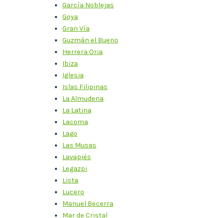
García Noblejas
Goya
Gran Vía
Guzmán el Bueno
Herrera Oria
Ibiza
Iglesia
Islas Filipinas
La Almudena
La Latina
Lacoma
Lago
Las Musas
Lavapiés
Legazpi
Lista
Lucero
Manuel Becerra
Mar de Cristal