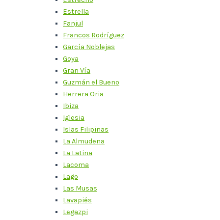
Estrella
Fanjul
Francos Rodríguez
García Noblejas
Goya
Gran Vía
Guzmán el Bueno
Herrera Oria
Ibiza
Iglesia
Islas Filipinas
La Almudena
La Latina
Lacoma
Lago
Las Musas
Lavapiés
Legazpi