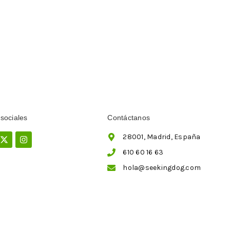
sociales
Contáctanos
ebook
X-
Instagram
28001, Madrid, España
twitter
610 60 16 63
hola@seekingdog.com