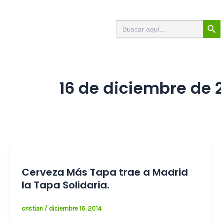
Ir
al
Botón de
Buscar:
contenido
16 de diciembre de 
Cerveza Más Tapa trae a Madrid
la Tapa Solidaria.
cristian
/
diciembre 16, 2014