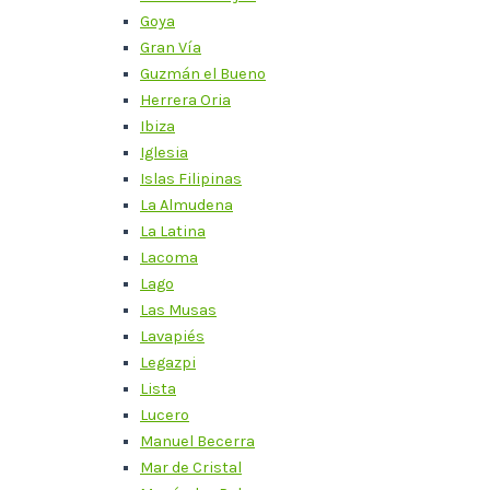
Goya
Gran Vía
Guzmán el Bueno
Herrera Oria
Ibiza
Iglesia
Islas Filipinas
La Almudena
La Latina
Lacoma
Lago
Las Musas
Lavapiés
Legazpi
Lista
Lucero
Manuel Becerra
Mar de Cristal