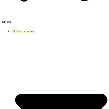
Menú
El Buscabares