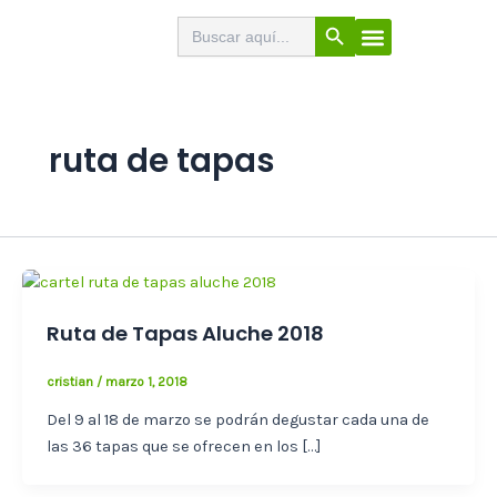
Ir
Botón de búsqueda
Buscar:
El Buscabares
Cerveza Artesana
Sello de calidad
Menú
al
contenido
ruta de tapas
Ruta de Tapas Aluche 2018
cristian
/
marzo 1, 2018
Del 9 al 18 de marzo se podrán degustar cada una de
las 36 tapas que se ofrecen en los […]