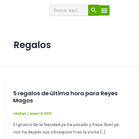
Ir
Botón de búsqueda
Buscar:
El Buscabares
Cerveza Artesana
Sello de calidad
Menú
al
contenido
Regalos
5 regalos de última hora para Reyes
Magos
cristian
/
enero 4, 2017
El grueso de la Navidad ya ha pasado y Papa Noel ya
nos ha dejado sus obsequios tras la visita […]