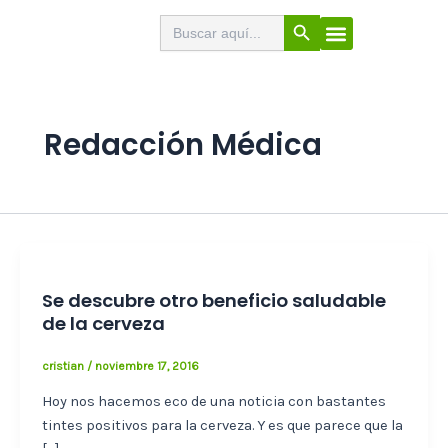
Ir
Botón de búsqueda
Buscar:
El Buscabares
Cerveza Artesana
Sello de calidad
Menú
al
contenido
Redacción Médica
Se descubre otro beneficio saludable
de la cerveza
cristian
/
noviembre 17, 2016
Hoy nos hacemos eco de una noticia con bastantes
tintes positivos para la cerveza. Y es que parece que la