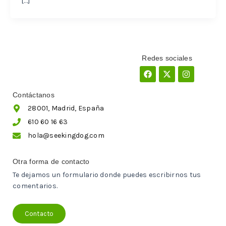
[…]
Redes sociales
Facebook
X-
Instagram
twitter
Contáctanos
28001, Madrid, España
610 60 16 63
hola@seekingdog.com
Otra forma de contacto
Te dejamos un formulario donde puedes escribirnos tus
comentarios.
Contacto