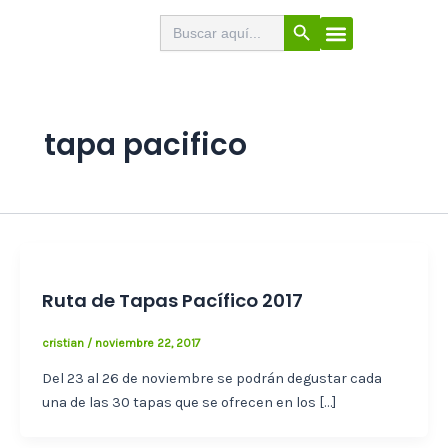
Ir
Botón de búsqueda
Buscar:
El Buscabares
Cerveza Artesana
Sello de calidad
Menú
al
contenido
tapa pacifico
Ruta de Tapas Pacífico 2017
cristian
/
noviembre 22, 2017
Del 23 al 26 de noviembre se podrán degustar cada
una de las 30 tapas que se ofrecen en los […]