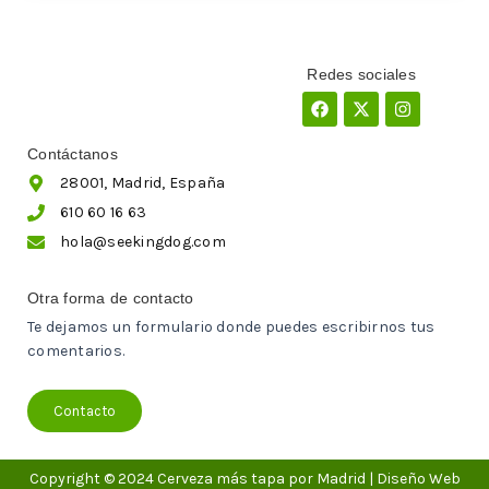
Redes sociales
Facebook
X-
Instagram
twitter
Contáctanos
28001, Madrid, España
610 60 16 63
hola@seekingdog.com
Otra forma de contacto
Te dejamos un formulario donde puedes escribirnos tus
comentarios.
Contacto
Copyright © 2024 Cerveza más tapa por Madrid | Diseño Web