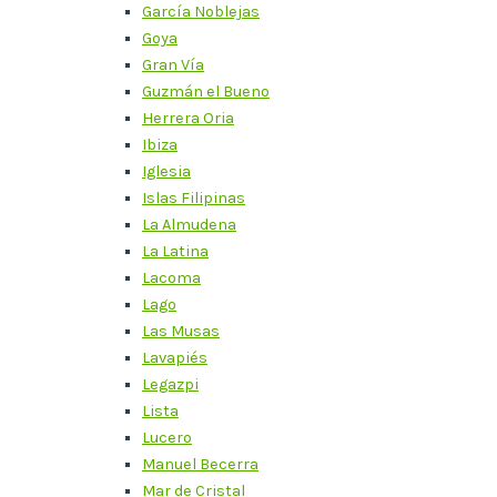
García Noblejas
Goya
Gran Vía
Guzmán el Bueno
Herrera Oria
Ibiza
Iglesia
Islas Filipinas
La Almudena
La Latina
Lacoma
Lago
Las Musas
Lavapiés
Legazpi
Lista
Lucero
Manuel Becerra
Mar de Cristal