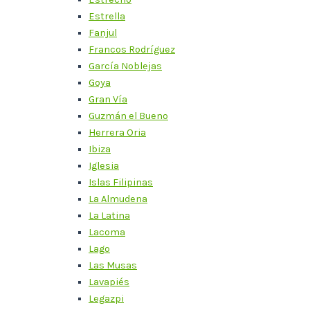
Estrella
Fanjul
Francos Rodríguez
García Noblejas
Goya
Gran Vía
Guzmán el Bueno
Herrera Oria
Ibiza
Iglesia
Islas Filipinas
La Almudena
La Latina
Lacoma
Lago
Las Musas
Lavapiés
Legazpi