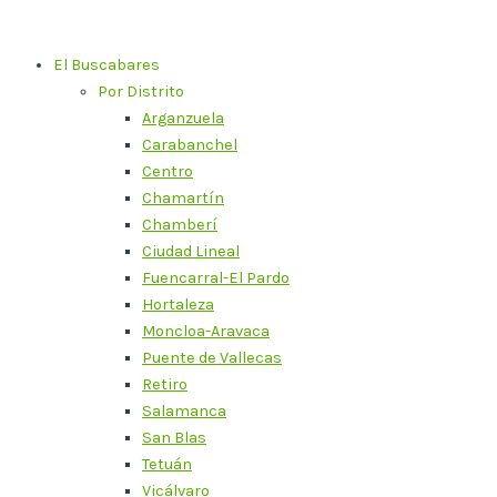
Ir
al
El Buscabares
contenido
Por Distrito
Arganzuela
Carabanchel
Centro
Chamartín
Chamberí
Ciudad Lineal
Fuencarral-El Pardo
Hortaleza
Moncloa-Aravaca
Puente de Vallecas
Retiro
Salamanca
San Blas
Tetuán
Vicálvaro