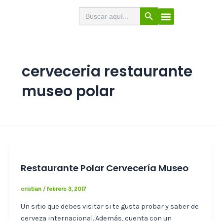
Ir
Botón de búsqueda
Buscar:
El Buscabares
Cerveza Artesana
Sello de calidad
Menú
al
contenido
cerveceria restaurante
museo polar
Restaurante Polar Cervecería Museo
cristian
/
febrero 3, 2017
Un sitio que debes visitar si te gusta probar y saber de
cerveza internacional. Además, cuenta con un