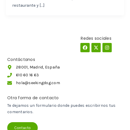
restaurante y […]
Redes sociales
Facebook
X-
Instagram
twitter
Contáctanos
28001, Madrid, España
610 60 16 63
hola@seekingdog.com
Otra forma de contacto
Te dejamos un formulario donde puedes escribirnos tus
comentarios.
Contacto