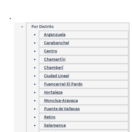
Ir
al
El Buscabares
contenido
Por Distrito
Arganzuela
Carabanchel
Centro
Chamartín
Chamberí
Ciudad Lineal
Fuencarral-El Pardo
Hortaleza
Moncloa-Aravaca
Puente de Vallecas
Retiro
Salamanca