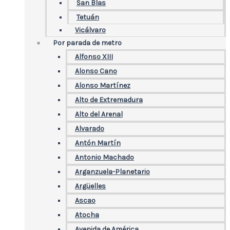
San Blas
Tetuán
Vicálvaro
Por parada de metro
Alfonso XIII
Alonso Cano
Alonso Martínez
Alto de Extremadura
Alto del Arenal
Alvarado
Antón Martín
Antonio Machado
Arganzuela-Planetario
Argüelles
Ascao
Atocha
Avenida de América