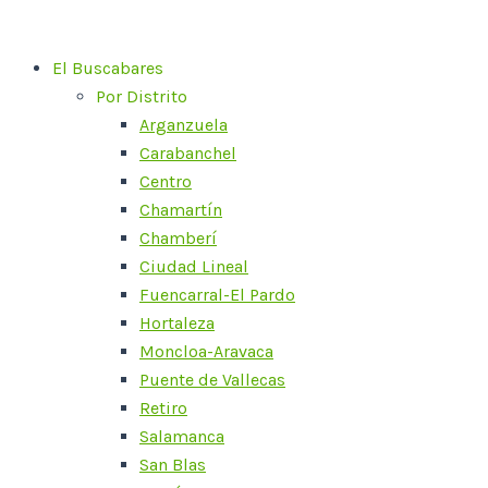
Ir
al
El Buscabares
contenido
Por Distrito
Arganzuela
Carabanchel
Centro
Chamartín
Chamberí
Ciudad Lineal
Fuencarral-El Pardo
Hortaleza
Moncloa-Aravaca
Puente de Vallecas
Retiro
Salamanca
San Blas