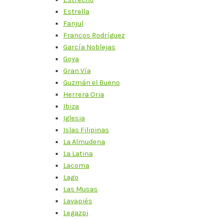
Estrella
Fanjul
Francos Rodríguez
García Noblejas
Goya
Gran Vía
Guzmán el Bueno
Herrera Oria
Ibiza
Iglesia
Islas Filipinas
La Almudena
La Latina
Lacoma
Lago
Las Musas
Lavapiés
Legazpi