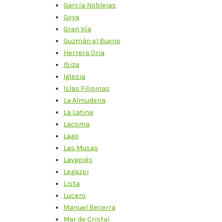
García Noblejas
Goya
Gran Vía
Guzmán el Bueno
Herrera Oria
Ibiza
Iglesia
Islas Filipinas
La Almudena
La Latina
Lacoma
Lago
Las Musas
Lavapiés
Legazpi
Lista
Lucero
Manuel Becerra
Mar de Cristal