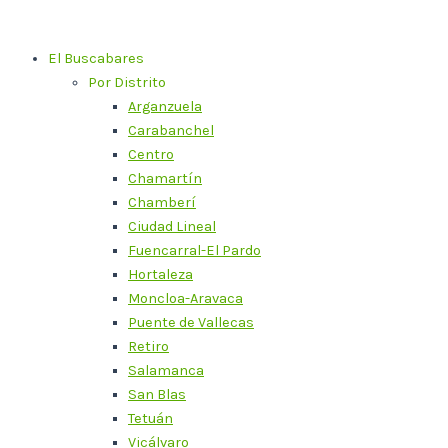
Ir
al
El Buscabares
contenido
Por Distrito
Arganzuela
Carabanchel
Centro
Chamartín
Chamberí
Ciudad Lineal
Fuencarral-El Pardo
Hortaleza
Moncloa-Aravaca
Puente de Vallecas
Retiro
Salamanca
San Blas
Tetuán
Vicálvaro