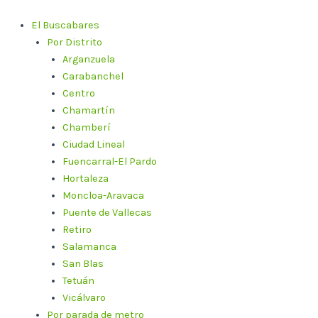
Ir
al
El Buscabares
contenido
Por Distrito
Arganzuela
Carabanchel
Centro
Chamartín
Chamberí
Ciudad Lineal
Fuencarral-El Pardo
Hortaleza
Moncloa-Aravaca
Puente de Vallecas
Retiro
Salamanca
San Blas
Tetuán
Vicálvaro
Por parada de metro