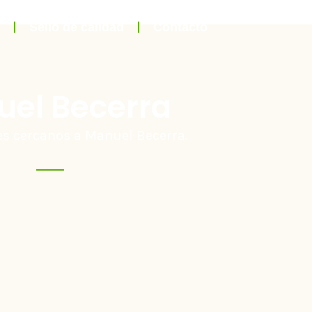
Sello de calidad
Contacto
el Becerra
es cercanos a Manuel Becerra.