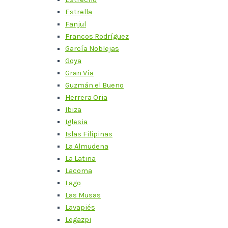
Estrella
Fanjul
Francos Rodríguez
García Noblejas
Goya
Gran Vía
Guzmán el Bueno
Herrera Oria
Ibiza
Iglesia
Islas Filipinas
La Almudena
La Latina
Lacoma
Lago
Las Musas
Lavapiés
Legazpi