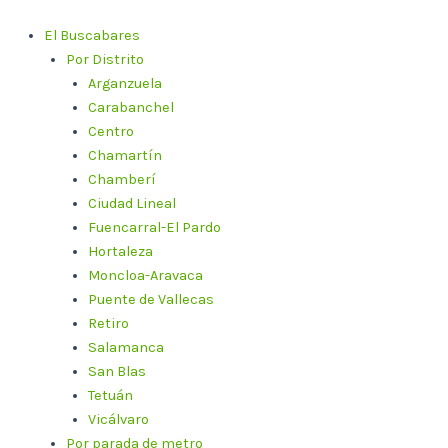
Ir
al
El Buscabares
contenido
Por Distrito
Arganzuela
Carabanchel
Centro
Chamartín
Chamberí
Ciudad Lineal
Fuencarral-El Pardo
Hortaleza
Moncloa-Aravaca
Puente de Vallecas
Retiro
Salamanca
San Blas
Tetuán
Vicálvaro
Por parada de metro